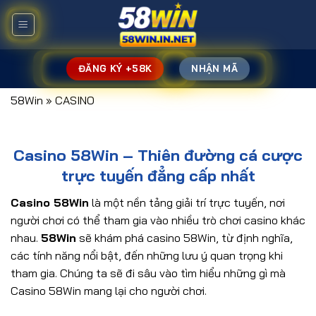
Bỏ
qua
nội
dung
ĐĂNG KÝ +58K
NHẬN MÃ
58Win
»
CASINO
Casino 58Win – Thiên đường cá cược
trực tuyến đẳng cấp nhất
Casino 58Win
là một nền tảng giải trí trực tuyến, nơi
người chơi có thể tham gia vào nhiều trò chơi casino khác
nhau.
58Win
sẽ khám phá c
asino 58Win
, từ định nghĩa,
các tính năng nổi bật, đến những lưu ý quan trọng khi
tham gia. Chúng ta sẽ đi sâu vào tìm hiểu những gì mà
Casino 58Win
mang lại cho người chơi.