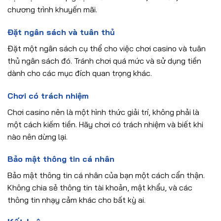
chương trình khuyến mãi.
Đặt ngân sách và tuân thủ
Đặt một ngân sách cụ thể cho việc chơi casino và tuân
thủ ngân sách đó. Tránh chơi quá mức và sử dụng tiền
dành cho các mục đích quan trọng khác.
Chơi có trách nhiệm
Chơi casino nên là một hình thức giải trí, không phải là
một cách kiếm tiền. Hãy chơi có trách nhiệm và biết khi
nào nên dừng lại.
Bảo mật thông tin cá nhân
Bảo mật thông tin cá nhân của bạn một cách cẩn thận.
Không chia sẻ thông tin tài khoản, mật khẩu, và các
thông tin nhạy cảm khác cho bất kỳ ai.