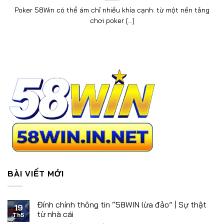
Poker 58Win có thể ám chỉ nhiều khía cạnh: từ một nền tảng
chơi poker [...]
BÀI VIẾT MỚI
Đính chính thông tin “58WIN lừa đảo” | Sự thật
19
từ nhà cái
Th5