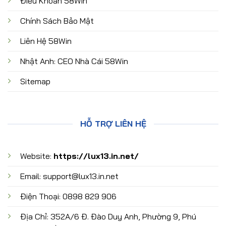
Điều Khoản 58Win
Chính Sách Bảo Mật
Liên Hệ 58Win
Nhật Anh
: CEO Nhà Cái 58Win
Sitemap
HỖ TRỢ LIÊN HỆ
Website:
https://lux13.in.net/
Email:
support@lux13.in.net
Điện Thoại: 0898 829 906
Địa Chỉ: 352A/6 Đ. Đào Duy Anh, Phường 9, Phú