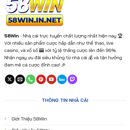
thủ
cách
nhận
58Win
- Nhà cái trực tuyến chất lượng nhất hiện nay 🏆.
Với nhiều sản phẩm cược hấp dẫn như thể thao, live
casino, và xổ số 🎰 với tỷ lệ thắng cược lên đến 96%.
Nhận ngay ưu đãi siêu khủng từ nhà cái 💰 và tận hưởng
đam mê cá cược đỉnh cao! 🎉
THÔNG TIN NHÀ CÁI
Giới Thiệu 58Win