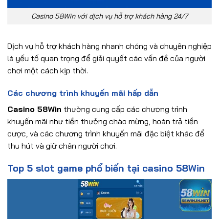
Casino 58Win với dịch vụ hỗ trợ khách hàng 24/7
Dịch vụ hỗ trợ khách hàng nhanh chóng và chuyên nghiệp
là yếu tố quan trọng để giải quyết các vấn đề của người
chơi một cách kịp thời.
Các chương trình khuyến mãi hấp dẫn
Casino 58Win
thường cung cấp các chương trình
khuyến mãi như tiền thưởng chào mừng, hoàn trả tiền
cược, và các chương trình khuyến mãi đặc biệt khác để
thu hút và giữ chân người chơi.
Top 5 slot game phổ biến tại casino 58Win