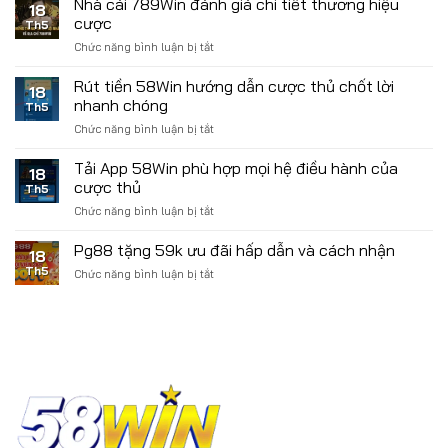
Nhà cái 789Win đánh giá chi tiết thương hiệu
18
thông
cược
Th5
tin
ở
Chức năng bình luận bị tắt
“58WIN
Nhà
lừa
cái
Rút tiền 58Win hướng dẫn cược thủ chốt lời
đảo”
18
789Win
|
nhanh chóng
Th5
đánh
Sự
ở
Chức năng bình luận bị tắt
giá
thật
Rút
chi
từ
tiền
Tải App 58Win phù hợp mọi hệ điều hành của
tiết
nhà
18
58Win
thương
cược thủ
cái
Th5
hướng
hiệu
ở
Chức năng bình luận bị tắt
dẫn
cược
Tải
cược
App
Pg88 tặng 59k ưu đãi hấp dẫn và cách nhận
thủ
18
58Win
chốt
Th5
ở
Chức năng bình luận bị tắt
phù
lời
Pg88
hợp
nhanh
tặng
mọi
chóng
59k
hệ
ưu
điều
đãi
hành
hấp
của
dẫn
cược
và
thủ
cách
nhận