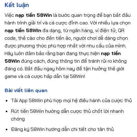
Kết luận
Việc
nạp tiền 58Win
là bước quan trọng để bạn bắt đầu
hành trình giải trí và cá cược đỉnh cao. Với nhiều lựa chọn
nạp tiền 58Win
đa dạng, từ ngân hàng, ví điện tử, QR
code, thẻ cào cho đến tiền ảo, người chơi dễ dàng chọn
được phương thức phù hợp nhất với nhu cầu của mình.
Hãy luôn đảm bảo rằng bạn đang thực hiện
nạp tiền
58Win
đúng cách, đúng thông tin để tránh rủi ro không
đáng có. Bắt đầu ngay hôm nay để tận hưởng thế giới
game và cá cược hấp dẫn tại 58Win!
Bài viết liên quan
Tải App 58Win phù hợp mọi hệ điều hành của cược thủ
Rút tiền 58Win hướng dẫn cược thủ chốt lời nhanh
chóng
Đăng ký 58Win hướng dẫn chi tiết cho tân thủ