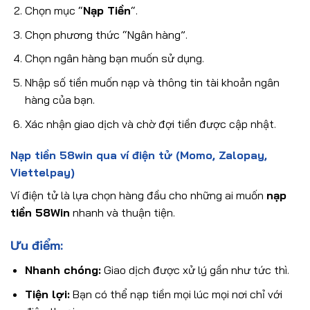
Chọn mục “
Nạp Tiền
“.
Chọn phương thức “Ngân hàng”.
Chọn ngân hàng bạn muốn sử dụng.
Nhập số tiền muốn nạp và thông tin tài khoản ngân
hàng của bạn.
Xác nhận giao dịch và chờ đợi tiền được cập nhật.
Nạp tiền 58win qua ví điện tử (Momo, Zalopay,
Viettelpay)
Ví điện tử là lựa chọn hàng đầu cho những ai muốn
nạp
tiền 58Win
nhanh và thuận tiện.
Ưu điểm:
Nhanh chóng:
Giao dịch được xử lý gần như tức thì.
Tiện lợi:
Bạn có thể nạp tiền mọi lúc mọi nơi chỉ với