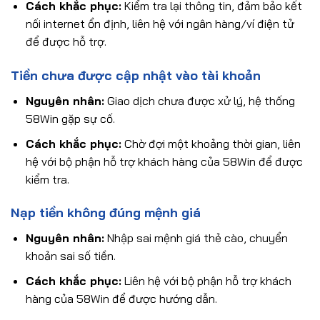
Cách khắc phục:
Kiểm tra lại thông tin, đảm bảo kết
nối internet ổn định, liên hệ với ngân hàng/ví điện tử
để được hỗ trợ.
Tiền chưa được cập nhật vào tài khoản
Nguyên nhân:
Giao dịch chưa được xử lý, hệ thống
58Win gặp sự cố.
Cách khắc phục:
Chờ đợi một khoảng thời gian, liên
hệ với bộ phận hỗ trợ khách hàng của 58Win để được
kiểm tra.
Nạp tiền không đúng mệnh giá
Nguyên nhân:
Nhập sai mệnh giá thẻ cào, chuyển
khoản sai số tiền.
Cách khắc phục:
Liên hệ với bộ phận hỗ trợ khách
hàng của 58Win để được hướng dẫn.