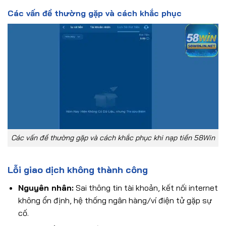
Các vấn đề thường gặp và cách khắc phục
Các vấn đề thường gặp và cách khắc phục khi nạp tiền 58Win
Lỗi giao dịch không thành công
Nguyên nhân:
Sai thông tin tài khoản, kết nối internet
không ổn định, hệ thống ngân hàng/ví điện tử gặp sự
cố.