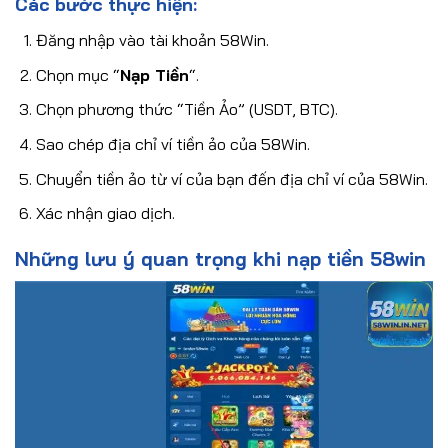
Các bước thực hiện:
Đăng nhập vào tài khoản 58Win.
Chọn mục “
Nạp Tiền
“.
Chọn phương thức “Tiền Ảo” (USDT, BTC).
Sao chép địa chỉ ví tiền ảo của 58Win.
Chuyển tiền ảo từ ví của bạn đến địa chỉ ví của 58Win.
Xác nhận giao dịch.
Những lưu ý quan trọng khi nạp tiền 58win