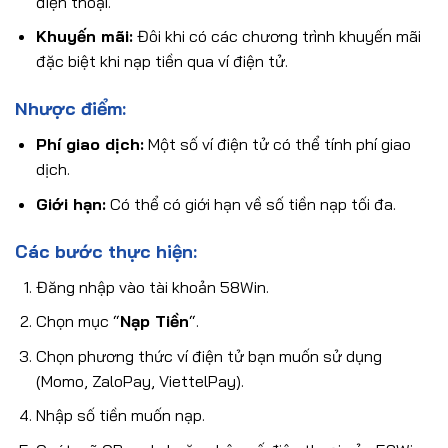
điện thoại.
Khuyến mãi:
Đôi khi có các chương trình khuyến mãi
đặc biệt khi nạp tiền qua ví điện tử.
Nhược điểm:
Phí giao dịch:
Một số ví điện tử có thể tính phí giao
dịch.
Giới hạn:
Có thể có giới hạn về số tiền nạp tối đa.
Các bước thực hiện:
Đăng nhập vào tài khoản 58Win.
Chọn mục “
Nạp Tiền
“.
Chọn phương thức ví điện tử bạn muốn sử dụng
(Momo, ZaloPay, ViettelPay).
Nhập số tiền muốn nạp.