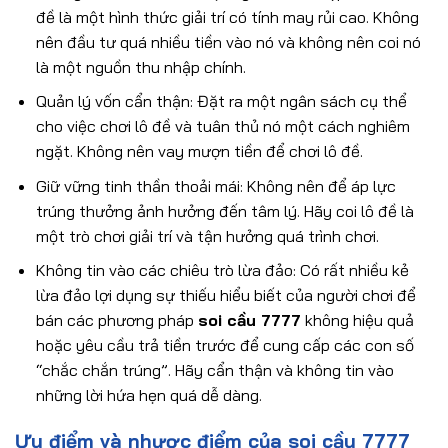
đề là một hình thức giải trí có tính may rủi cao. Không
nên đầu tư quá nhiều tiền vào nó và không nên coi nó
là một nguồn thu nhập chính.
Quản lý vốn cẩn thận: Đặt ra một ngân sách cụ thể
cho việc chơi lô đề và tuân thủ nó một cách nghiêm
ngặt. Không nên vay mượn tiền để chơi lô đề.
Giữ vững tinh thần thoải mái: Không nên để áp lực
trúng thưởng ảnh hưởng đến tâm lý. Hãy coi lô đề là
một trò chơi giải trí và tận hưởng quá trình chơi.
Không tin vào các chiêu trò lừa đảo: Có rất nhiều kẻ
lừa đảo lợi dụng sự thiếu hiểu biết của người chơi để
bán các phương pháp
soi cầu 7777
không hiệu quả
hoặc yêu cầu trả tiền trước để cung cấp các con số
“chắc chắn trúng”. Hãy cẩn thận và không tin vào
những lời hứa hẹn quá dễ dàng.
Ưu điểm và nhược điểm của soi cầu 7777