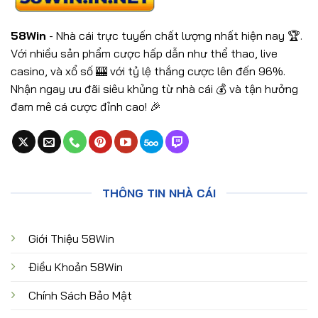
58Win
- Nhà cái trực tuyến chất lượng nhất hiện nay 🏆.
Với nhiều sản phẩm cược hấp dẫn như thể thao, live
casino, và xổ số 🎰 với tỷ lệ thắng cược lên đến 96%.
Nhận ngay ưu đãi siêu khủng từ nhà cái 💰 và tận hưởng
đam mê cá cược đỉnh cao! 🎉
THÔNG TIN NHÀ CÁI
Giới Thiệu 58Win
Điều Khoản 58Win
Chính Sách Bảo Mật