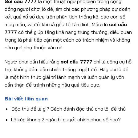
Soi cầu 7777
là một thuật ngữ phổ biến trong cộng
đồng người chơi lô đề, ám chỉ các phương pháp dự đoán
kết quả xổ số dựa trên phân tích thống kê, các con số
may mắn, và đôi khi cả yếu tố tâm linh. Mặc dù
soi cầu
7777
có thể giúp tăng khả năng trúng thưởng, điều quan
trọng là phải tiếp cận một cách có trách nhiệm và không
nên quá phụ thuộc vào nó.
Người chơi cần hiểu rằng
soi cầu 7777
chỉ là công cụ hỗ
trợ, không đảm bảo chiến thắng tuyệt đối. Hãy coi lô đề
là một hình thức giải trí lành mạnh và luôn quản lý vốn
cẩn thận để tránh những hậu quả tiêu cực.
Bài viết liên quan
Độc thủ đề là gì? Cách đánh độc thủ cho lô, đề thủ
Lô kép khung 2 ngày bí quyết chinh phục số học?