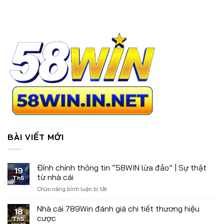
BÀI VIẾT MỚI
Đính chính thông tin “58WIN lừa đảo” | Sự thật
19
từ nhà cái
Th5
ở
Chức năng bình luận bị tắt
Đính
chính
Nhà cái 789Win đánh giá chi tiết thương hiệu
18
thông
cược
Th5
tin